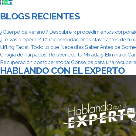
BLOGS RECIENTES
¿Cuerpo de verano? Descubre 3 procedimientos corporales
¿Te vas a operar? 10 recomendaciones clave antes de tu ci
Lifting Facial: Todo lo que Necesitas Saber Antes de Somet
Cirugía de Párpados: Rejuvenece tu Mirada y Elimina el Ca
Recuperación postoperatoria: Consejos para una recupera
HABLANDO CON EL EXPERTO