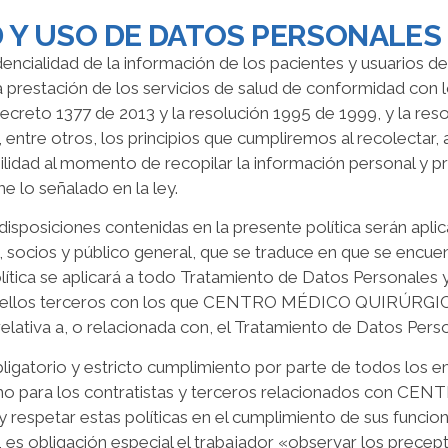
D Y USO DE DATOS PERSONALES
fidencialidad de la información de los pacientes y usu
restación de los servicios de salud de conformidad con lo 
Decreto 1377 de 2013 y la resolución 1995 de 1999, y la res
, entre otros, los principios que cumpliremos al recolectar
lidad al momento de recopilar la información personal y pro
me lo señalado en la ley.
 disposiciones contenidas en la presente política serán apli
 socios y público general, que se traduce en que se encue
lítica se aplicará a todo Tratamiento de Datos Personales 
quellos terceros con los que CENTRO MÉDICO QUIRÚRGIC
d relativa a, o relacionada con, el Tratamiento de Datos Per
obligatorio y estricto cumplimiento por parte de todos
o para los contratistas y terceros relacionados con
respetar estas políticas en el cumplimiento de sus funcio
, es obligación especial el trabajador «observar los precep