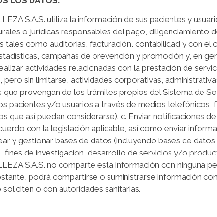
OS LOS DATOS:
.S. utiliza la información de sus pacientes y usuarios 
urales o jurídicas responsables del pago, diligenciamiento d
os tales como auditorias, facturación, contabilidad y con el 
tadísticas, campañas de prevención y promoción y, en genera
Realizar actividades relacionadas con la prestación de servi
pero sin limitarse, actividades corporativas, administrativa
s que provengan de los trámites propios del Sistema de Se
los pacientes y/o usuarios a través de medios telefónicos,
 que así puedan considerarse). c. Enviar notificaciones d
cuerdo con la legislación aplicable, así como enviar inform
ar y gestionar bases de datos (incluyendo bases de datos e
, fines de investigación, desarrollo de servicios y/o product
.A.S. no comparte esta información con ninguna pers
 obstante, podrá compartirse o suministrarse información con 
 soliciten o con autoridades sanitarias.