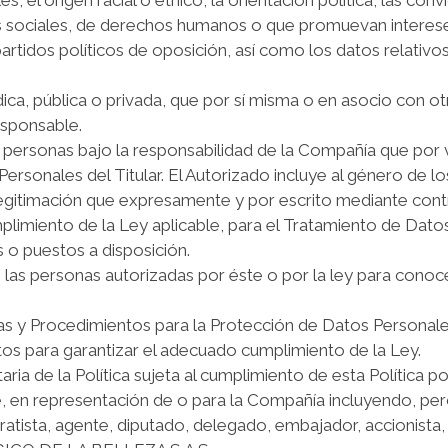
s sociales, de derechos humanos o que promuevan intereses
rtidos políticos de oposición, así como los datos relativos a
ídica, pública o privada, que por sí misma o en asocio con o
esponsable.
 personas bajo la responsabilidad de la Compañía que por vir
Personales del Titular. El Autorizado incluye al género de lo
 la legitimación que expresamente y por escrito mediante c
limiento de la Ley aplicable, para el Tratamiento de Datos
o puestos a disposición.
o o las personas autorizadas por éste o por la ley para cono
icas y Procedimientos para la Protección de Datos Personale
tos para garantizar el adecuado cumplimiento de la Ley.
ria de la Política sujeta al cumplimiento de esta Política p
en representación de o para la Compañía incluyendo, pero 
ratista, agente, diputado, delegado, embajador, accionista