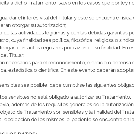
lícita a dicho Tratamiento, salvo en los casos que por ley 
ardar el interés vital del Titular y este se encuentre físic
erán otorgar su autorización;
o de las actividades legítimas y con las debidas garantías 
ro, cuya finalidad sea política, filosófica, religiosa o sind
engan contactos regulares por razón de su finalidad. En e
del Titular;
an necesarios para el reconocimiento, ejercicio o defensa 
rica, estadística o científica. En este evento deberán adop
ensibles sea posible, debe cumplirse las siguientes obligac
atos sensibles no está obligado a autorizar su Tratamiento.
previa, además de los requisitos generales de la autorizació
 objeto de Tratamiento son sensibles y la finalidad del Tr
 recolección de los mismos, el paciente se encuentra en la