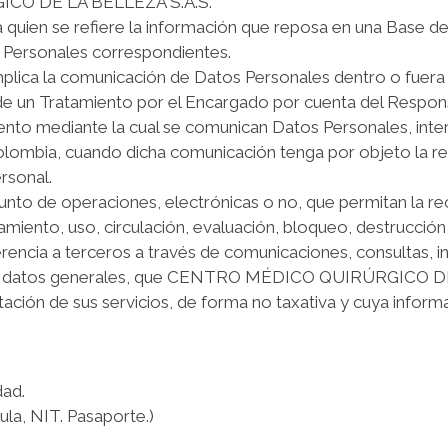
CO DE LA BELLEZA S.A.S.
ca a quien se refiere la información que reposa en una Base 
os Personales correspondientes.
implica la comunicación de Datos Personales dentro o fuera 
 de un Tratamiento por el Encargado por cuenta del Respon
miento mediante la cual se comunican Datos Personales, in
Colombia, cuando dicha comunicación tenga por objeto la re
rsonal.
unto de operaciones, electrónicas o no, que permitan la r
miento, uso, circulación, evaluación, bloqueo, destrucción
rencia a terceros a través de comunicaciones, consultas, 
 datos generales, que CENTRO MÉDICO QUIRÚRGICO DE L
tación de sus servicios, de forma no taxativa y cuya inform
dad.
la, NIT. Pasaporte.)