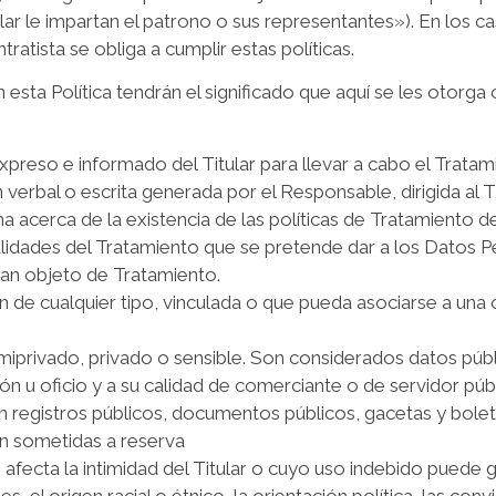
r le impartan el patrono o sus representantes»). En los ca
ntratista se obliga a cumplir estas políticas.
esta Política tendrán el significado que aquí se les otorga o 
xpreso e informado del Titular para llevar a cabo el Trata
n verbal o escrita generada por el Responsable, dirigida al 
a acerca de la existencia de las políticas de Tratamiento de
alidades del Tratamiento que se pretende dar a los Datos P
an objeto de Tratamiento.
n de cualquier tipo, vinculada o que pueda asociarse a una o
miprivado, privado o sensible. Son considerados datos públic
ión u oficio y a su calidad de comerciante o de servidor púb
 registros públicos, documentos públicos, gacetas y boletin
n sometidas a reserva
 afecta la intimidad del Titular o cuyo uso indebido puede 
s, el origen racial o étnico, la orientación política, las conv