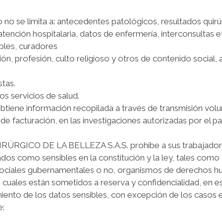
o no se limita a: antecedentes patológicos, resultados quirú
ención hospitalaria, datos de enfermería, interconsultas e
bles, curadores
n, profesión, culto religioso y otros de contenido social, a 
tas.
s servicios de salud.
iene información recopilada a través de transmisión volunt
 de facturación, en las investigaciones autorizadas por el p
CO DE LA BELLEZA S.A.S. prohíbe a sus trabajadores, 
dos como sensibles en la constitución y la ley, tales como or
nes sociales gubernamentales o no, organismos de derechos h
os cuales están sometidos a reserva y confidencialidad, en 
iento de los datos sensibles, con excepción de los casos e
e: