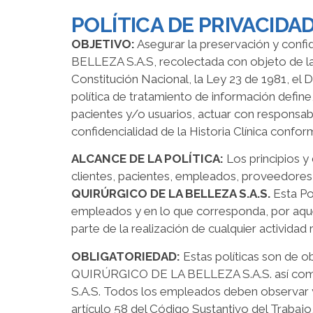
POLÍTICA DE PRIVACIDA
OBJETIVO:
Asegurar la preservación y con
BELLEZA S.A.S, recolectada con objeto de la p
Constitución Nacional, la Ley 23 de 1981, el 
política de tratamiento de información define
pacientes y/o usuarios, actuar con responsabi
confidencialidad de la Historia Clínica confor
ALCANCE DE LA POLÍTICA:
Los principios y
clientes, pacientes, empleados, proveedores,
QUIRÚRGICO DE LA BELLEZA S.A.S.
Esta Po
empleados y en lo que corresponda, por a
parte de la realización de cualquier activida
OBLIGATORIEDAD:
Estas políticas son de 
QUIRÚRGICO DE LA BELLEZA S.A.S. así com
S.A.S. Todos los empleados deben observar y 
artículo 58 del Código Sustantivo del Trabajo