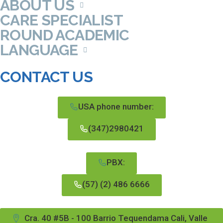
ABOUT US
CARE SPECIALIST
ROUND ACADEMIC
LANGUAGE
CONTACT US
USA phone number:
(347)2980421
PBX:
(57) (2) 486 6666
Cra. 40 #5B - 100 Barrio Tequendama Cali, Valle